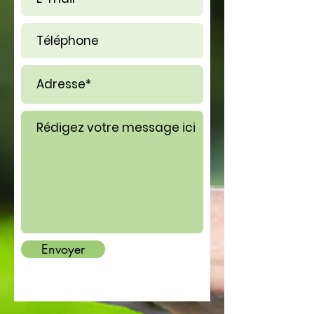
Envoyer