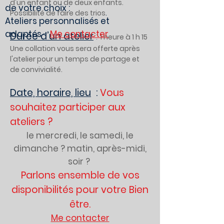
d'un enfant ou de deux enfants.
de votre choix :
Possibilité de faire des trios
.
Ateliers personnalisés et
adaptés
-
Me contacter
Durée d’un atelier
:
1 heure à 1 h 15
Une collation vous sera offerte après
l'atelier pour un temps de partage et
de convivialité.
Date, horaire, lieu
:
Vous
souhaitez participer aux
ateliers ?
le mercredi, le samedi, le
dimanche ? matin, après-midi,
soir ?
Parlons ensemble de vos
disponibilités pour votre Bien
être.
Me contacter