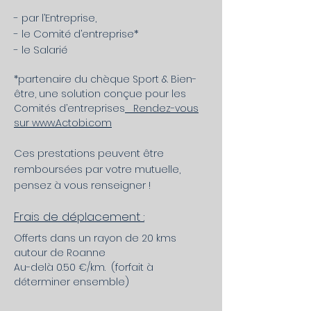
- par l’Entreprise,
- le Comité d’entreprise*
- le Salarié
*partenaire du chèque Sport & Bien-
être, une solution conçue pour les
Comités d’entreprises
Rendez-vous
sur www.Actobi.com
Ces prestations peuvent être
remboursées par votre mutuelle,
pensez à vous renseigner
!
Frais de déplacement
:
Offerts dans un rayon de 20 kms
autour de Roanne
Au-delà 0.50 €/km. (forfait à
déterminer ensemble)