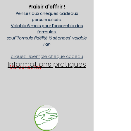
Plaisir d'offrir !
Pensez aux chèques cadeaux
personnalisés.
Valable 6 mois pour l’ensemble des
formules
sauf "formule fidélité 10 séances" valable
1 an
cliquez : exemple chèque cadeau
Informations pratiques
-
Me consulter -